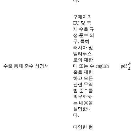
다.
구매자의
EU 및 국
제 수출 규
정 준수 의
무, 특히
러시아 및
벨라루스
로의 재판
2
수출 통제 준수 성명서
매 또는 수
english
pdf
4
출을 제한
하고 모든
관련 무역
법 준수를
의무화하
는 내용을
설명합니
다.
다양한 형