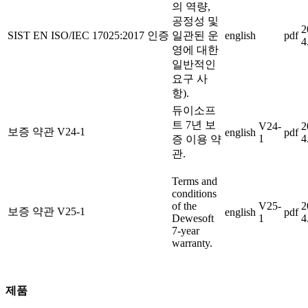
의 역량,
공정성 및
2
SIST EN ISO/IEC 17025:2017 인증
일관된 운
english
pdf
4
영에 대한
일반적인
요구 사
항).
듀이소프
트 7년 보
V24-
2
보증 약관 V24-1
english
pdf
1
4
증 이용 약
관.
Terms and
conditions
of the
V25-
2
보증 약관 V25-1
english
pdf
Dewesoft
1
4
7-year
warranty.
제품