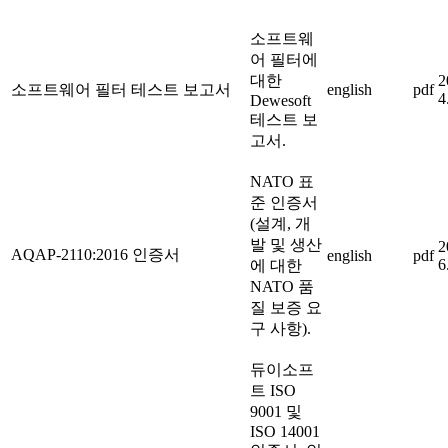
소프트웨
어 필터에
대한
2
소프트웨어 필터 테스트 보고서
english
pdf
4
Dewesoft
테스트 보
고서.
NATO 표
준 인증서
(설계, 개
발 및 생산
2
AQAP-2110:2016 인증서
english
pdf
6
에 대한
NATO 품
질 보증 요
구 사항).
듀이소프
트 ISO
9001 및
ISO 14001