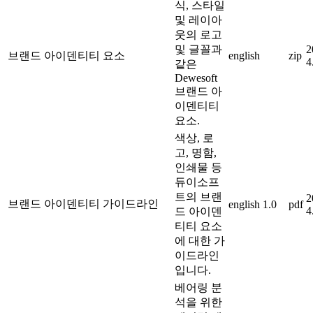
식, 스타일
및 레이아
웃의 로고
및 글꼴과
2
브랜드 아이덴티티 요소
english
zip
4
같은
Dewesoft
브랜드 아
이덴티티
요소.
색상, 로
고, 명함,
인쇄물 등
듀이소프
트의 브랜
2
브랜드 아이덴티티 가이드라인
english
1.0
pdf
4
드 아이덴
티티 요소
에 대한 가
이드라인
입니다.
베어링 분
석을 위한