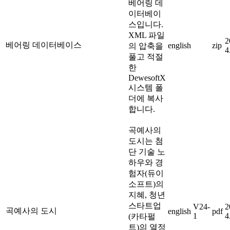
베어링 데
이터베이
스입니다.
XML 파일
2
베어링 데이터베이스
english
zip
의 압축을
4
풀고 적절
한
DewesoftX
시스템 폴
더에 복사
합니다.
곡예사의
도시는 첨
단 기술 노
하우와 경
험자(듀이
소프트)의
지혜, 청년
스타트업
V24-
2
곡예사의 도시
english
pdf
1
4
(카타펄
트)의 열정