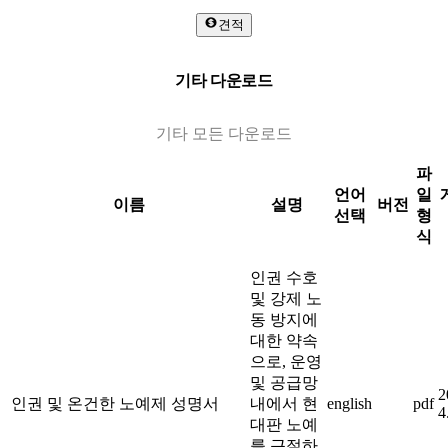
견적
기타 다운로드
기타 모든 다운로드
파
언어
일
이름
설명
버전
선택
형
식
인권 수호
및 강제 노
동 방지에
대한 약속
으로, 운영
및 공급망
2
인권 및 온건한 노예제 성명서
내에서 현
english
pdf
4
대판 노예
를 근절하