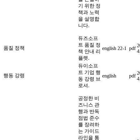
기 위한 정
책과 노력
을 설명합
니다.
듀즈소프
트 품질 정
2
품질 정책
english
22-1
pdf
4
책 안내 리
플렛.
듀이소프
트 기업 행
2
행동 강령
english
pdf
4
동 강령 브
로셔.
공정한 비
즈니스 관
행과 반독
점법 준수
를 장려하
는 가이드
라인을 통