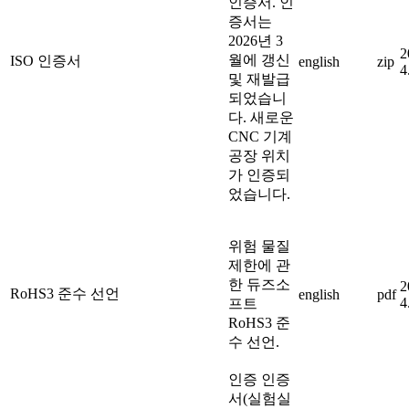
인증서. 인
증서는
2026년 3
2
월에 갱신
ISO 인증서
english
zip
4
및 재발급
되었습니
다. 새로운
CNC 기계
공장 위치
가 인증되
었습니다.
위험 물질
제한에 관
한 듀즈소
2
RoHS3 준수 선언
english
pdf
4
프트
RoHS3 준
수 선언.
인증 인증
서(실험실