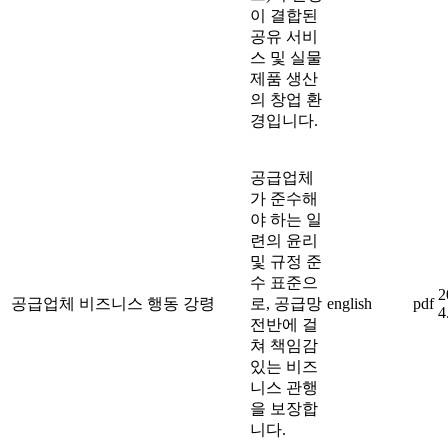
이 결합된
공유 서비
스 및 실물
제품 생산
의 창업 환
경입니다.
공급업체
가 준수해
야 하는 일
련의 윤리
및 규정 준
수 표준으
2
공급업체 비즈니스 행동 강령
로, 공급망
english
pdf
4
전반에 걸
쳐 책임감
있는 비즈
니스 관행
을 보장합
니다.