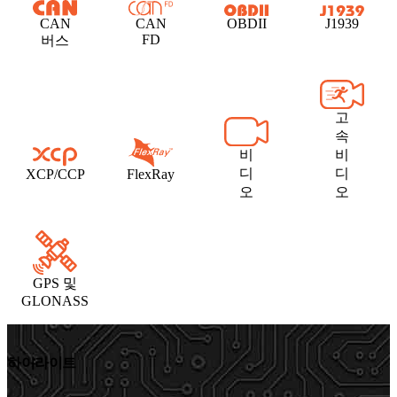
CAN
CAN
OBDII
J1939
FD
버스
고
속
비
비
디
디
XCP/CCP
FlexRay
오
오
GPS 및
GLONASS
하이라이트