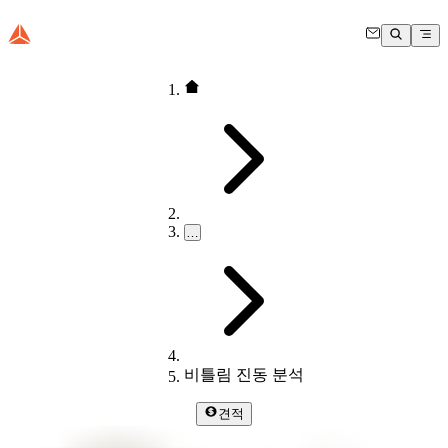
…
비틀림 진동 분석
견적