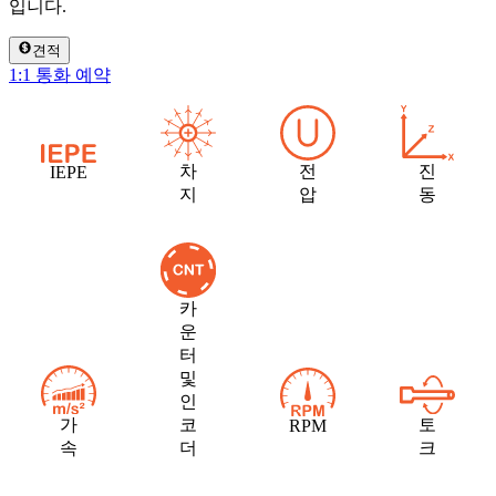
입니다.
견적
1:1 통화 예약
차
전
진
IEPE
지
압
동
카
운
터
및
인
가
코
토
RPM
속
더
크