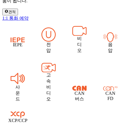
움이 됩니다.
견적
1:1 통화 예약
비
전
디
음
IEPE
압
오
압
고
속
사
비
운
디
CAN
CAN
FD
버스
드
오
XCP/CCP