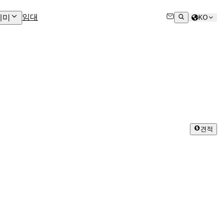
임대
데미
KO
견적