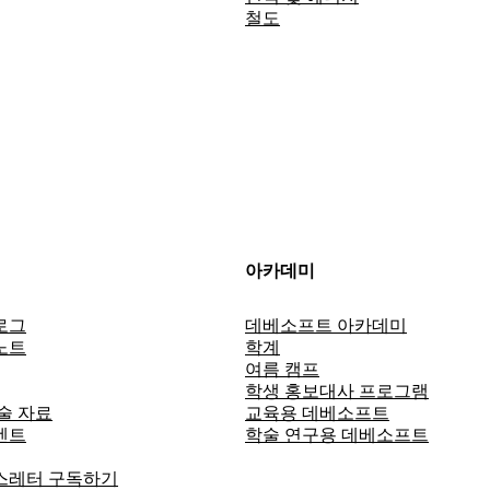
철도
아카데미
로그
데베소프트 아카데미
노트
학계
여름 캠프
학생 홍보대사 프로그램
술 자료
교육용 데베소프트
벤트
학술 연구용 데베소프트
스레터 구독하기