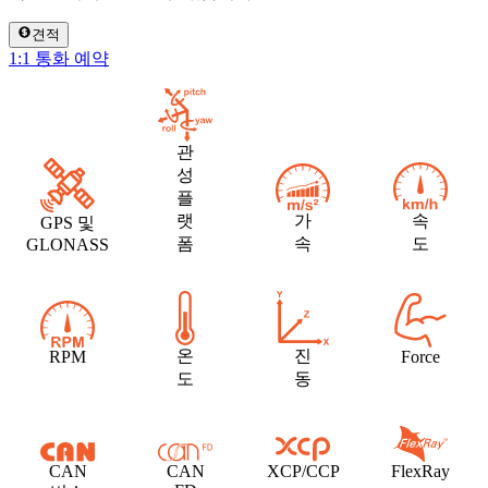
견적
1:1 통화 예약
관
성
플
랫
가
속
GPS 및
폼
속
도
GLONASS
온
진
RPM
Force
도
동
CAN
CAN
XCP/CCP
FlexRay