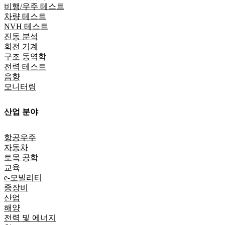
비행/우주 테스트
차량 테스트
NVH 테스트
진동 분석
회전 기계
구조 동역학
전력 테스트
음향
모니터링
산업 분야
항공우주
자동차
토목 공학
교육
e-모빌리티
중장비
산업
해양
전력 및 에너지