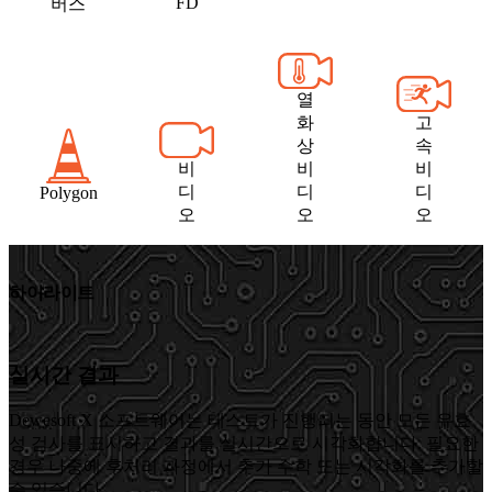
FD
버스
열
화
고
상
속
비
비
비
디
디
디
Polygon
오
오
오
하이라이트
실시간 결과
Dewesoft X 소프트웨어는 테스트가 진행되는 동안 모든 유효
성 검사를 표시하고 결과를 실시간으로 시각화합니다. 필요한
경우 나중에 후처리 과정에서 추가 수학 또는 시각화를 추가할
수 있습니다.