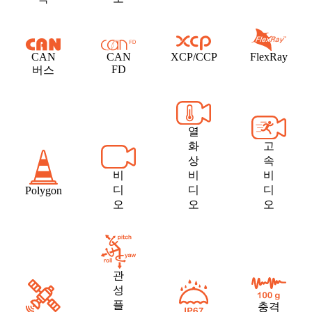
CAN
CAN
XCP/CCP
FlexRay
FD
버스
열
화
고
상
속
비
비
비
디
디
디
Polygon
오
오
오
관
성
플
충격