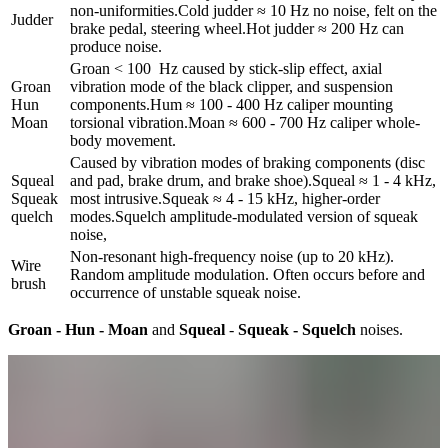
non-uniformities.Cold judder ≈ 10 Hz no noise, felt on the 
Judder
brake pedal, steering wheel.Hot judder ≈ 200 Hz can 
produce noise.
Groan < 100  Hz caused by stick-slip effect, axial 
Groan

vibration mode of the black clipper, and suspension 
Hun

components.Hum ≈ 100 - 400 Hz caliper mounting 
Moan
torsional vibration.Moan ≈ 600 - 700 Hz caliper whole-
body movement.
Caused by vibration modes of braking components (disc 
Squeal

and pad, brake drum, and brake shoe).Squeal ≈ 1 - 4 kHz, 
Squeak

most intrusive.Squeak ≈ 4 - 15 kHz, higher-order 
quelch
modes.Squelch amplitude-modulated version of squeak 
noise,
Non-resonant high-frequency noise (up to 20 kHz). 
Wire 
Random amplitude modulation. Often occurs before and 
brush
occurrence of unstable squeak noise.
Groan - Hun - Moan
and
Squeal
-
Squeak - Squelch
noises.