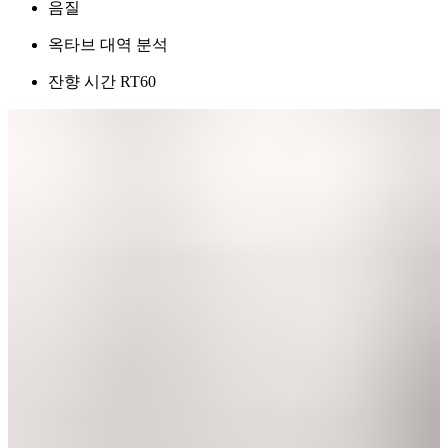
음질
옥타브 대역 분석
잔향 시간 RT60