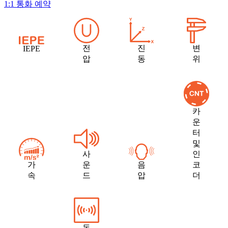
1:1 통화 예약
전
진
변
IEPE
압
동
위
카
운
터
및
사
인
가
운
음
코
속
드
압
더
동