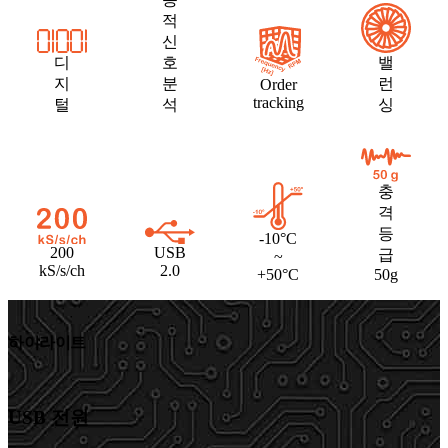
적
신
디
호
밸
지
분
런
Order
tracking
털
석
싱
충
격
등
-10°C
200
USB
급
~
kS/s/ch
2.0
+50°C
50g
하이라이트
USB 전원