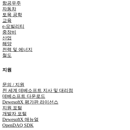
항공우주
자동차
토목 공학
교육
e-모빌리티
중장비
산업
해양
전력 및 에너지
철도
지원
문의 / 지원
전 세계 데베소프트 지사 및 대리점
데베소프트 다운로드
DewesoftX 평가판 라이선스
지원 포털
개발자 포털
DewesoftX 매뉴얼
OpenDAQ SDK