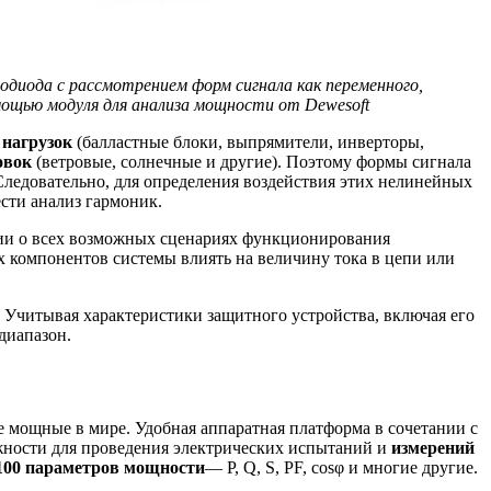
диода с рассмотрением форм сигнала как переменного,
мощью модуля для анализа мощности от Dewesoft
нагрузок
(балластные блоки, выпрямители, инверторы,
овок
(ветровые, солнечные и другие). Поэтому формы сигнала
ледовательно, для определения воздействия этих нелинейных
ести анализ гармоник.
ии о всех возможных сценариях функционирования
х компонентов системы влиять на величину тока в цепи или
. Учитывая характеристики защитного устройства, включая его
диапазон.
е мощные в мире. Удобная аппаратная платформа в сочетании с
ности для проведения электрических испытаний и
измерений
100 параметров мощности
— P, Q, S, PF, cosφ и многие другие.