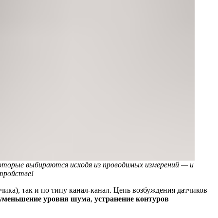
оторые выбираются исходя из проводимых измерений — и
стройстве!
ика), так и по типу канал-канал. Цепь возбуждения датчиков
уменьшение уровня шума
,
устранение контуров