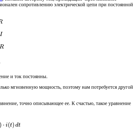
ионален сопротивлению электрической цепи при постоянной
\cdot R
R
\cdot I
I
^2\cdot R
R
\frac{V^2}{R}
жение и ток постоянны.
лько мгновенную мощность, поэтому нам потребуется другой
внение, точно описывающее ее. К счастью, такое уравнение
frac{1}{T}\int^T_{t=0}u(t)\cdot i(t)\,dt
)
⋅
(
)
i
t
d
t