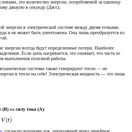
ловами, это количество энергии, потребляемой за единицу
ому джоулю в секунду (Дж/с).
ой энергии в электрической системе между двумя точками.
куда и не может быть уничтожена. Она лишь преобразуется из
гой.
че энергии всегда будут определенные потери. Наиболее
еление. Если цепь нагревается, это означает, что часть ее
для выполнения полезной работы.
механические системы также генерируют тепло — не
нергии в тепло на себе! Электрическая мощность — это лишь
 (В)
на
силу тока (А)
:
)=I(t)\cdot V(t)
(
)
V
t
а
, согласно которому ток, проходящий через линейное