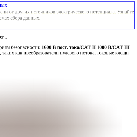
нных
епи от других источников электрического потенциала. Узнайте
емах сбора данных.
r...
риям безопасности:
1600 В пост. тока/CAT II 1000 В/CAT III
 таких как преобразователи нулевого потока, токовые клещи