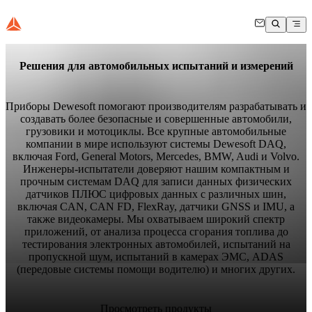
Решения для автомобильных испытаний и измерений
Приборы Dewesoft помогают производителям разрабатывать и
создавать более безопасные и совершенные автомобили,
грузовики и мотоциклы. Все крупные автомобильные
компании в мире используют системы Dewesoft DAQ,
включая Ford, General Motors, Mercedes, BMW, Audi и Volvo.
Инженеры-испытатели доверяют нашим компактным и
прочным системам DAQ для записи данных физических
датчиков ПЛЮС цифровых данных с различных шин,
включая CAN, CAN FD, FlexRay, датчики GNSS и IMU, а
также видеокамеры. Мы охватываем широкий спектр
приложений, от анализа процесса сгорания топлива до
тестирования электронных автомобилей, испытаний на
пропускной шум, испытаний в камерах ЭМС, ADAS
(передовые системы помощи водителю) и многих других.
Просмотреть продукты