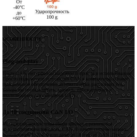
От
-40°C
Ударопрочность
до
100 g
+60°C
ОСОБЕННОСТИ
Plug-and-play
Наши CAN-интерфейсы надежны и просты в использовании.
Просто подключите устройство CAN к компьютеру, и наше
программное обеспечение автоматически распознает его.
Теперь вы готовы читать, хранить, просматривать и
анализировать данные шины CAN.
До 18 соединений CAN I/O
Мы предлагаем системы сбора данных с различным
количеством каналов шины CAN. В одной системе можно
использовать 1, 2, 4, 9 или даже до 18 портов CAN. Для