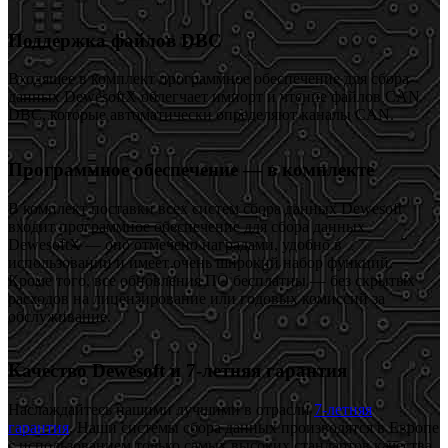
Поддержка файлов DBC
Входящее в комплект программное обеспечение для сбора
данных DewesoftX облегчает импорт и чтение файлов CAN
DBC, которые автоматически определяют каналы CAN.
Программное обеспечение — в комплекте
В комплект поставки всех систем сбора данных Dewesoft
входит программное обеспечение для сбора данных
DewesoftX — оно отмечено наградами, удобно в
использовании и имеет очень широкий набор функций.
Кроме того, все обновления ПО бесплатны — без скрытых
расходов на лицензирование или годовых комиссий за
обслуживание.
Качество Dewesoft и 7-летняя гарантия
Наслаждайтесь нашими лучшими в отрасли
7-летняя
гарантия
. Наши системы сбора данных производятся в Европе
с использованием только самых высоких стандартов качества.