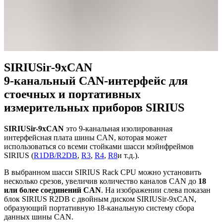
SIRIUSir-9xCAN
9-канальный CAN-интерфейс для
стоечных и портативных
измерительных приборов SIRIUS
SIRIUSir-9xCAN
это 9-канальная изолированная
интерфейсная плата шины CAN, которая может
использоваться со всеми стойками шасси мэйнфреймов
SIRIUS (
R1DB/R2DB
,
R3
,
R4
,
R8
и т.д.).
В выбранном шасси SIRIUS Rack CPU можно установить
несколько срезов, увеличив количество каналов CAN до
18
или более соединений CAN
. На изображении слева показан
блок SIRIUS R2DB с двойным диском SIRIUSir-9xCAN,
образующий портативную 18-канальную систему сбора
данных шины CAN.