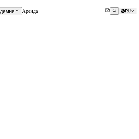
Аренда
адемия
RU