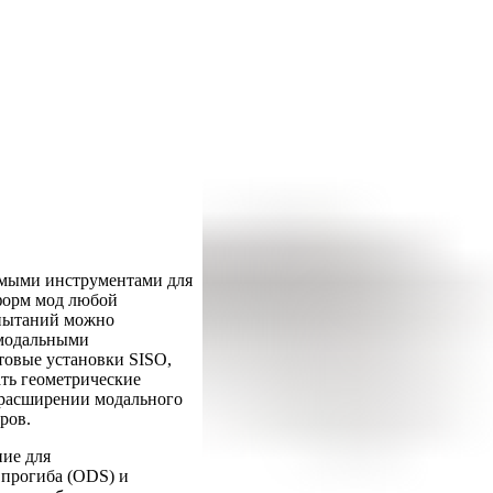
имыми инструментами для
 форм мод любой
спытаний можно
 модальными
товые установки SISO,
ть геометрические
 расширении модального
ров.
ние для
 прогиба (ODS) и