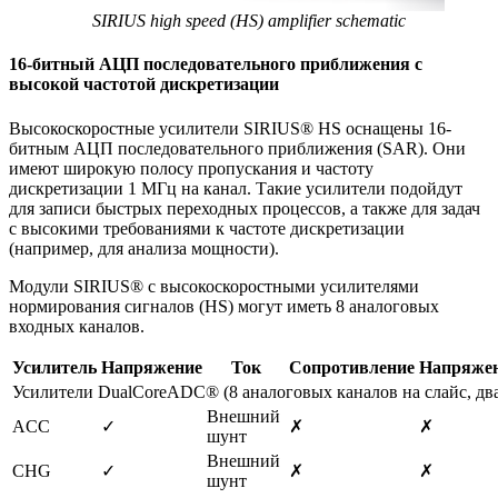
SIRIUS high speed (HS) amplifier schematic
16-битный АЦП последовательного приближения с
высокой частотой дискретизации
Высокоскоростные усилители SIRIUS® HS оснащены 16-
битным АЦП последовательного приближения (SAR). Они
имеют широкую полосу пропускания и частоту
дискретизации 1 МГц на канал. Такие усилители подойдут
для записи быстрых переходных процессов, а также для задач
с высокими требованиями к частоте дискретизации
(например, для анализа мощности).
Модули SIRIUS® с высокоскоростными усилителями
нормирования сигналов (HS) могут иметь 8 аналоговых
входных каналов.
Усилитель
Напряжение
Ток
Сопротивление
Напряжен
Усилители DualCoreADC® (8 аналоговых каналов на слайс, два
Внешний 
ACC
✓
✗
✗
шунт
Внешний 
CHG
✓
✗
✗
шунт