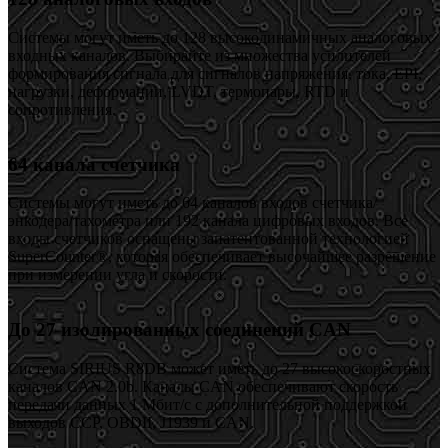
Системы могут иметь до 128 высокодинамичных аналоговых
входных каналов. Выбирайте из множества усилителей
формирования сигнала для сигналов напряжения, тока, EPI,
нагрузки, деформации, LVDT, термопары, RTD и
сопротивления.
64 канала счетчика
Системы могут иметь до 64 каналов входов счетчика/
энкодера/тахометра или 192 канала цифровых входов. Все
входы счетчиков оснащены запатентованной технологией
SuperCounter®, которая обеспечивает высочайшее разрешение
при измерении угла и скорости.
До 27 изолированных соединений CAN
Система SIRIUS R8DB может иметь до 27 высокоскоростных
каналов CAN 2.0b. Каналы CAN обеспечивают скорость
передачи данных 1 Мбит/с с дополнительной поддержкой
выходов CCP, OBDII, J1939 и CAN.