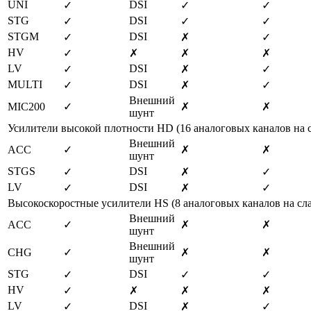
UNI
DSI
✓
✓
✓
STG
DSI
✓
✓
✓
STGM
DSI
✓
✗
✓
HV
✓
✗
✗
✗
LV
DSI
✓
✗
✓
MULTI
DSI
✓
✗
✓
Внешний 
MIC200
✓
✗
✗
шунт
Усилители высокой плотности HD (16 аналоговых каналов на с
Внешний 
ACC
✓
✗
✗
шунт
STGS
DSI
✓
✗
✓
LV
DSI
✓
✗
✓
Высокоскоростные усилители HS (8 аналоговых каналов на сл
Внешний 
ACC
✓
✗
✗
шунт
Внешний 
CHG
✓
✗
✗
шунт
STG
DSI
✓
✓
✓
HV
✓
✗
✗
✗
LV
DSI
✓
✗
✓