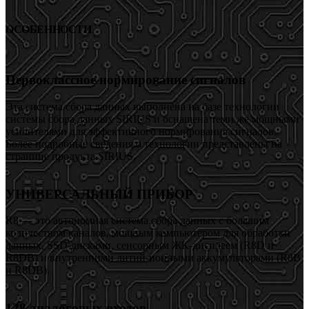
ОСОБЕННОСТИ
Первоклассное нормирование сигналов
Эта система сбора данных выполнена на базе технологии
системы сбора данных SIRIUS и оснащена теми же мощными
усилителями для эффективного нормирования сигналов.
Более подробные сведения о технологии представлены на
странице продукта SIRIUS.
УНИВЕРСАЛЬНЫЙ ПРИБОР
R8 — это автономная система сбора данных с большим
количеством каналов, мощным компьютером для обработки
данных, SSD-дисками, сенсорным ЖК-дисплеем (R8D и
R8DB) и внутренними литий-ионными аккумуляторами (R8B
и R8DB).
128 аналоговых входов