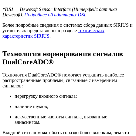
*DSI
—
D
ewesoft
S
ensor
I
nterface (Интерфейс датчика
Dewesoft).
Подробнее об адаптерах DSI
.
Более подробные сведения о системах сбора данных SIRIUS и
усилителях представлены в разделе
технических
характеристик SIRIUS
.
Технология нормирования сигналов
DualCoreADC
®
Технология DualCoreADC® помогает устранить наиболее
распространенные проблемы, связанные с измерением
сигналов:
перегрузку входного сигнала;
наличие шумов;
искусственные частоты сигнала, вызванные
алиасингом.
Входной сигнал может быть гораздо более высоким, чем это