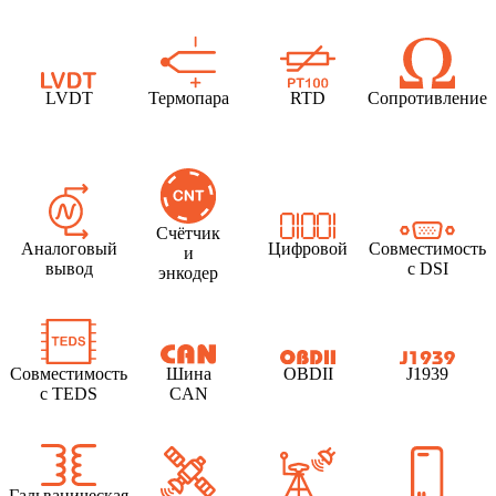
LVDT
Термопара
RTD
Сопротивление
Счётчик
Аналоговый
Цифровой
Совместимость
и
вывод
с DSI
энкодер
Совместимость
Шина
OBDII
J1939
с TEDS
CAN
Гальваническая