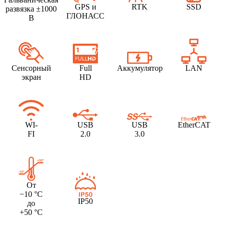
GPS и
RTK
SSD
развязка ±1000
ГЛОНАСС
В
Сенсорный
Full
Аккумулятор
LAN
экран
HD
WI-
USB
USB
EtherCAT
FI
2.0
3.0
От
−10 °C
IP50
до
+50 °C