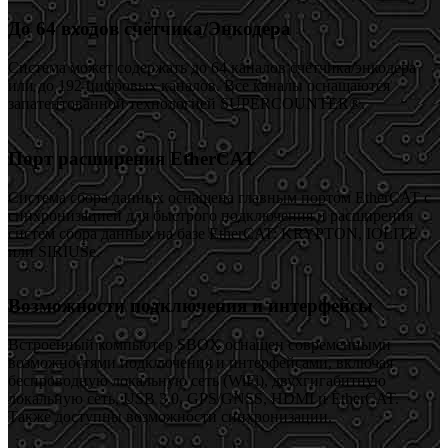
До 64 входов счётчика/Энкодера
Система может содержать до 64 каналов счётчика/энкодера
или до 192 цифровых каналов. Все каналы оснащаются
запатентованной технологией SUPERCOUNTER®.
Порт расширения EtherCAT
Система сбора данных оснащена главным портом EtherCAT с
синхронизацией для быстрого подключения и расширения
систем сбора данных на базе EtherCAT: KRYPTON, IOLITE
или SIRIUSe.
Возможности подключения и интерфейсы
Встроенный компьютер SBOX оснащен современными
возможностями подключения и интерфейсами, включая
беспроводную локальную сеть (WiFi), двухгигабитную
локальную сеть, USB 3.0, GPS/GNSS, HDMI и EtherCAT.
Также доступны возможности синхронизации.