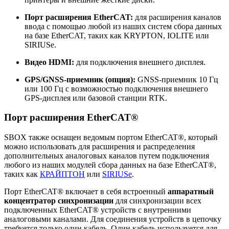
Порт расширения EtherCAT:
для расширения каналов
ввода с помощью любой из наших систем сбора данных
на базе EtherCAT, таких как KRYPTON, IOLITE или
SIRIUSe.
Видео HDMI:
для подключения внешнего дисплея.
GPS/GNSS-приемник (опция):
GNSS-приемник 10 Гц
или 100 Гц с возможностью подключения внешнего
GPS-дисплея или базовой станции RTK.
Порт расширения EtherCAT®
SBOX также оснащен ведомым портом EtherCAT®, который
можно использовать для расширения и распределения
дополнительных аналоговых каналов путем подключения
любого из наших модулей сбора данных на базе EtherCAT®,
таких как
КРАЙПТОН
или
SIRIUSe
.
Порт EtherCAT® включает в себя встроенный
аппаратный
концентратор синхронизации
для синхронизации всех
подключенных EtherCAT® устройств с внутренними
аналоговыми каналами. Для соединения устройств в цепочку
требуется только один кабель. Один кабель используется для