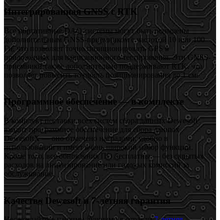
Интегрированная GNSS с RTK
Все портативные DAQ-системы могут быть оснащены
дополнительным GNSS-приемником с частотой 10 или 100
Гц, что позволяет точно позиционировать GPS в
приложениях для навигационного тестирования. Эти GNSS-
приемники также дополнительно поддерживают RTK, что
позволяет повысить точность позиционирования до 1 см.
Программное обеспечение — в комплекте
В комплект поставки всех систем сбора данных Dewesoft
входит программное обеспечение для сбора данных
DewesoftX — оно отмечено наградами, удобно в
использовании и имеет очень широкий набор функций.
Кроме того, все обновления ПО бесплатны — без скрытых
расходов на лицензирование или годовых комиссий за
обслуживание.
Качество Dewesoft и 7-летняя гарантия
Наслаждайтесь нашими лучшими в отрасли
7-летняя