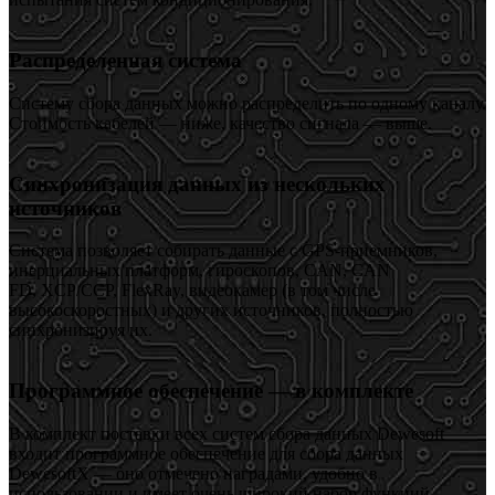
Распределенная система
Систему сбора данных можно распределить по одному каналу.
Стоимость кабелей — ниже, качество сигнала — выше.
Синхронизация данных из нескольких
источников
Система позволяет собирать данные с GPS-приемников,
инерциальных платформ, гироскопов, CAN, CAN
FD, XCP/CCP, FlexRay, видеокамер (в том числе
высокоскоростных) и других источников, полностью
синхронизируя их.
Программное обеспечение — в комплекте
В комплект поставки всех систем сбора данных Dewesoft
входит программное обеспечение для сбора данных
DewesoftX — оно отмечено наградами, удобно в
использовании и имеет очень широкий набор функций.