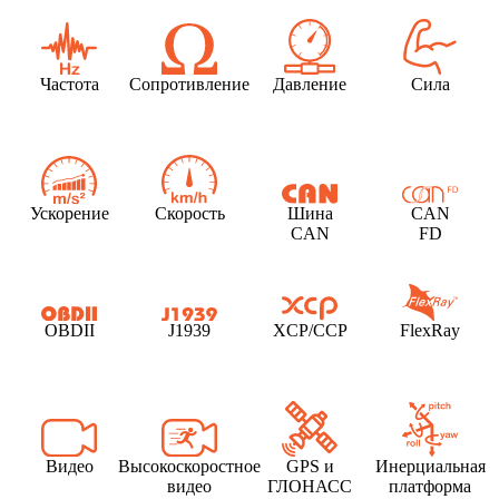
Частота
Сопротивление
Давление
Сила
Ускорение
Скорость
Шина
CAN
CAN
FD
OBDII
J1939
XCP/CCP
FlexRay
Видео
Высокоскоростное
GPS и
Инерциальная
видео
ГЛОНАСС
платформа