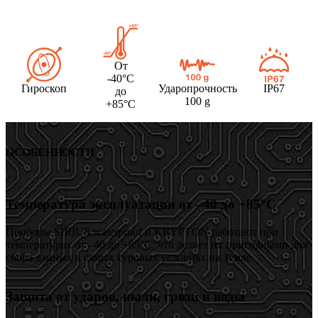
От
-40°C
Гироскоп
Ударопрочность
IP67
до
100 g
+85°C
ОСОБЕННОСТИ
Температура эксплуатации от –40 до +85°C
Приборы SIRIUS waterproof и KRYPTON работают при
температурах от –40 до +85°C, что делает их пригодными для
сбора данных в самых суровых условиях на Земле.
Защита от ударов, пыли, грязи и воды