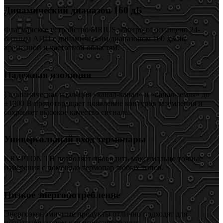
Динамический диапазон 160 дБ
Флагманское устройство SIRIUS waterproof оснащено 24-
битным АЦП с динамическим диапазоном 160 дБ по
временной и частотной областям.
Надежная изоляция
Гальваническая изоляция «канал-канал» и «канал-земля» до
±1000 В предотвращает появление контуров заземления и
сохраняет высокое качество сигнала.
Универсальный вход термопары
KRYPTON TH позволяет проводить максимально точные
измерения с помощью термопар любых типов.
Низкое энергопотребление
Энергоэкономичные продукты отлично подходят для
испытания систем кондиционирования.