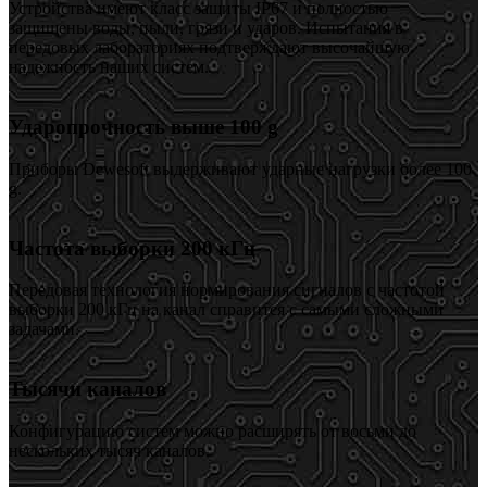
Устройства имеют класс защиты IP67 и полностью
защищены воды, пыли, грязи и ударов. Испытания в
передовых лабораториях подтверждают высочайшую
надежность наших систем.
Ударопрочность выше 100 g
Приборы Dewesoft выдерживают ударные нагрузки более 100
g.
Частота выборки 200 кГц
Передовая технология нормирования сигналов с частотой
выборки 200 кГц на канал справится с самыми сложными
задачами.
Тысячи каналов
Конфигурацию систем можно расширять от восьми до
нескольких тысяч каналов.