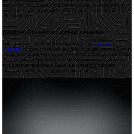
Кроме того, все обновления ПО бесплатны — без скрытых
расходов на лицензирование или годовых комиссий за
обслуживание.
Качество Dewesoft и 7-летняя гарантия
Наслаждайтесь нашими лучшими в отрасли
7-летняя
гарантия
. Наши системы сбора данных производятся в Европе
с использованием только самых высоких стандартов качества.
Мы предлагаем бесплатную и ориентированную на клиента
техническую поддержку. Ваши инвестиции в решения
Dewesoft защищены на долгие годы вперед.