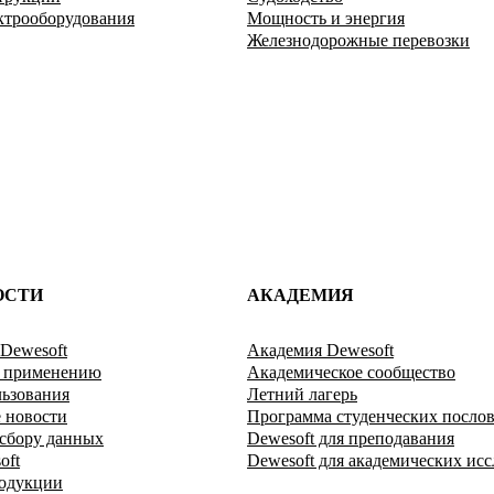
ктрооборудования
Мощность и энергия
Железнодорожные перевозки
ОСТИ
АКАДЕМИЯ
Dewesoft
Академия Dewesoft
о применению
Академическое сообщество
ьзования
Летний лагерь
 новости
Программа студенческих посло
 сбору данных
Dewesoft для преподавания
oft
Dewesoft для академических ис
одукции