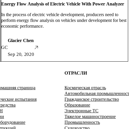
Energy Flow Analysis of Electric Vehicle With Power Analyzer
In the process of electric vehicle development, producers need to
perform energy flow analysis on vehicles under development for best
economic performance.
Glacier Chen
GC
Sep 20, 2020
ОТРАСЛИ
омашняя страница
Космическая отрасль
Автомобильная промышленност
ические испытания
Гражданское строительство
редства
Образование
VH
Электронные ТС
ии
Тяжелое машиностроение
борудование
Промышленность
трукций
Судоходство