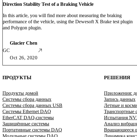
Direction Stability Test of a Braking Vehicle
In this article, you will find more about measuring the braking
performance of the vehicle, using the Dewesoft X Brake test plugin
and Polygon plugin.
Glacier Chen
GC
Oct 26, 2020
ПРОДУКТЫ
РЕШЕНИЯ
Продукты домой
Приложения: д
Системы сбора данных
Запись данных
Системы сбора данных USB
Летные и косм
Системы Ethernet DAQ
Транспортные с
EtherCAT DAQ-системы
Испытания N
Защищённые системы
Анализ вибрац
Портативные системы DAQ
Вращающееся о
Модульные системы DAQ
Динамика конс