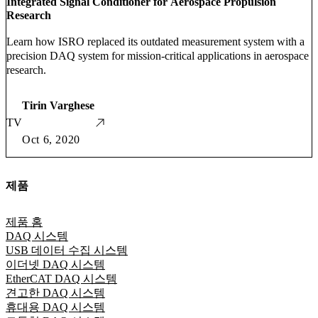
Integrated Signal Conditioner for Aerospace Propulsion
Research
Learn how ISRO replaced its outdated measurement system with a
precision DAQ system for mission-critical applications in aerospace
research.
Tirin Varghese
TV
Oct 6, 2020
제품
제품 홈
DAQ 시스템
USB 데이터 수집 시스템
이더넷 DAQ 시스템
EtherCAT DAQ 시스템
견고한 DAQ 시스템
휴대용 DAQ 시스템