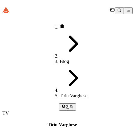
Blog
Tirin Varghese
견적
TV
Tirin Varghese