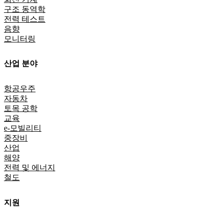
구조 동역학
전력 테스트
음향
모니터링
산업 분야
항공우주
자동차
토목 공학
교육
e-모빌리티
중장비
산업
해양
전력 및 에너지
철도
지원