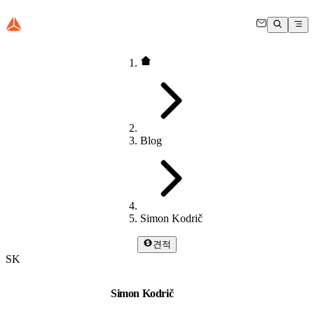
Blog
Simon Kodrič
견적
SK
Simon Kodrič