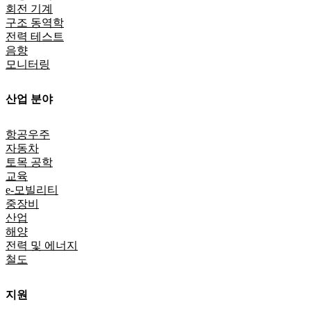
회전 기계
구조 동역학
전력 테스트
음향
모니터링
산업 분야
항공우주
자동차
토목 공학
교육
e-모빌리티
중장비
산업
해양
전력 및 에너지
철도
지원