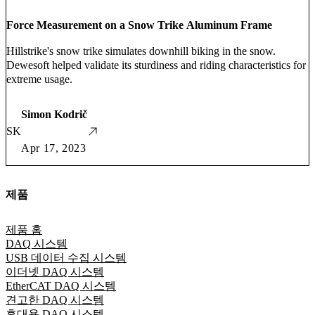
Force Measurement on a Snow Trike Aluminum Frame
Hillstrike's snow trike simulates downhill biking in the snow.
Dewesoft helped validate its sturdiness and riding characteristics for
extreme usage.
Simon Kodrič
SK
Apr 17, 2023
제품
제품 홈
DAQ 시스템
USB 데이터 수집 시스템
이더넷 DAQ 시스템
EtherCAT DAQ 시스템
견고한 DAQ 시스템
휴대용 DAQ 시스템