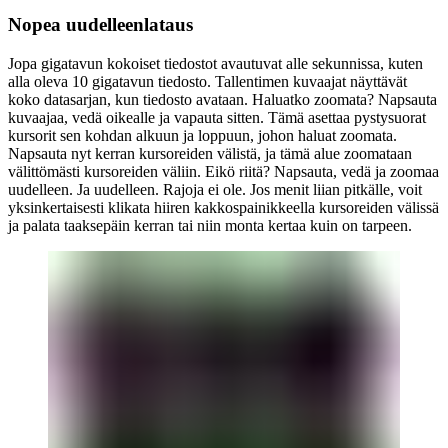
Nopea uudelleenlataus
Jopa gigatavun kokoiset tiedostot avautuvat alle sekunnissa, kuten
alla oleva 10 gigatavun tiedosto. Tallentimen kuvaajat näyttävät
koko datasarjan, kun tiedosto avataan. Haluatko zoomata? Napsauta
kuvaajaa, vedä oikealle ja vapauta sitten. Tämä asettaa pystysuorat
kursorit sen kohdan alkuun ja loppuun, johon haluat zoomata.
Napsauta nyt kerran kursoreiden välistä, ja tämä alue zoomataan
välittömästi kursoreiden väliin. Eikö riitä? Napsauta, vedä ja zoomaa
uudelleen. Ja uudelleen. Rajoja ei ole. Jos menit liian pitkälle, voit
yksinkertaisesti klikata hiiren kakkospainikkeella kursoreiden välissä
ja palata taaksepäin kerran tai niin monta kertaa kuin on tarpeen.