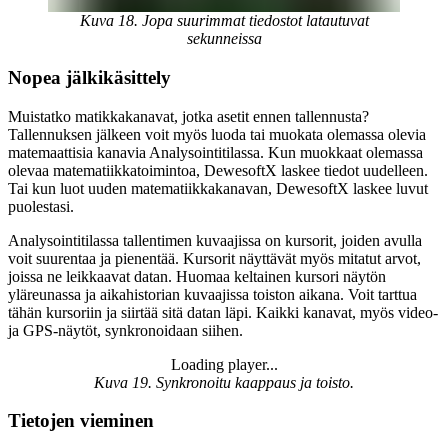
Kuva 18. Jopa suurimmat tiedostot latautuvat
sekunneissa
Nopea jälkikäsittely
Muistatko matikkakanavat, jotka asetit ennen tallennusta?
Tallennuksen jälkeen voit myös luoda tai muokata olemassa olevia
matemaattisia kanavia Analysointitilassa. Kun muokkaat olemassa
olevaa matematiikkatoimintoa, DewesoftX laskee tiedot uudelleen.
Tai kun luot uuden matematiikkakanavan, DewesoftX laskee luvut
puolestasi.
Analysointitilassa tallentimen kuvaajissa on kursorit, joiden avulla
voit suurentaa ja pienentää. Kursorit näyttävät myös mitatut arvot,
joissa ne leikkaavat datan. Huomaa keltainen kursori näytön
yläreunassa ja aikahistorian kuvaajissa toiston aikana. Voit tarttua
tähän kursoriin ja siirtää sitä datan läpi. Kaikki kanavat, myös video-
ja GPS-näytöt, synkronoidaan siihen.
Loading player...
Loading video...
Kuva 19. Synkronoitu kaappaus ja toisto.
Tietojen vieminen