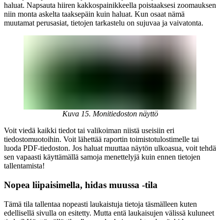
haluat. Napsauta hiiren kakkospainikkeella poistaaksesi zoomauksen
niin monta askelta taaksepäin kuin haluat. Kun osaat nämä
muutamat perusasiat, tietojen tarkastelu on sujuvaa ja vaivatonta.
Kuva 15. Monitiedoston näyttö
Voit viedä kaikki tiedot tai valikoiman niistä useisiin eri
tiedostomuotoihin. Voit lähettää raportin toimistotulostimelle tai
luoda PDF-tiedoston. Jos haluat muuttaa näytön ulkoasua, voit tehdä
sen vapaasti käyttämällä samoja menettelyjä kuin ennen tietojen
tallentamista!
Nopea liipaisimella, hidas muussa -tila
Tämä tila tallentaa nopeasti laukaistuja tietoja täsmälleen kuten
edellisellä sivulla on esitetty. Mutta entä laukaisujen välissä kuluneet