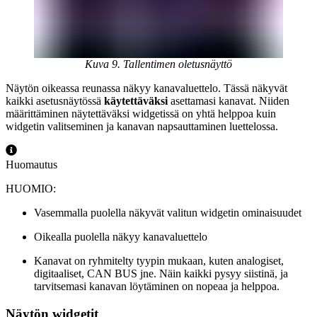
Kuva 9. Tallentimen oletusnäyttö
Näytön oikeassa reunassa näkyy kanavaluettelo. Tässä näkyvät
kaikki asetusnäytössä
käytettäväksi
asettamasi kanavat. Niiden
määrittäminen näytettäväksi widgetissä on yhtä helppoa kuin
widgetin valitseminen ja kanavan napsauttaminen luettelossa.
Huomautus
HUOMIO:
Vasemmalla puolella näkyvät valitun widgetin ominaisuudet
Oikealla puolella näkyy kanavaluettelo
Kanavat on ryhmitelty tyypin mukaan, kuten analogiset,
digitaaliset, CAN BUS jne. Näin kaikki pysyy siistinä, ja
tarvitsemasi kanavan löytäminen on nopeaa ja helppoa.
Näytön widgetit