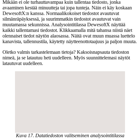
Mikään ei ole turhauttavampaa kuin tallentaa tiedosto, jonka
avaaminen kestää minuutteja tai jopa tunteja. Näin ei käy koskaan
DewesoftX:n kanssa. Normaalikokoiset tiedostot avautuvat
silmänräpäyksessä, ja suurimmatkin tiedostot avautuvat vain
muutamassa sekunnissa. Analysointitilassa DewesoftX näyttää
kaikki tallentamasi tiedostot. Klikkaamalla mitä tahansa niistä näet
olennaiset tiedot näytön alaosassa. Näitä ovat muun muassa luettelo
kanavista, tallennustila, käytetty näytteenottotaajuus ja paljon muuta.
Oletko valmis tarkastelemaan tietoja? Kaksoisnapsauta tiedoston
nimeä, ja se latautuu heti uudelleen. Myös suunnittelemasi näytöt
latautuvat uudelleen.
Kuva 17. Datatiedoston valitseminen analysointitilassa