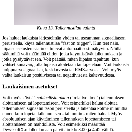
Kuva 13. Tallennustilan valinta
Jos haluat laukaista järjestelmän yhden tai useamman signaalitason
perusteella, käytä tallennustilaa ”fast on trigger”. Kun teet näin,
liipaisuasetusten säätimet tulevat automaattisesti näkyviin. Näillä
säätimillä voit määrittää ehdot, jotka käynnistävät tallennuksen ja
jotka pysäyttävät sen. Voit päättää, miten liipaisu tapahtuu, kun
valitset kanavan, jolla liipaisu aloitetaan tai lopetetaan. Voit laukaista
huippuarvosignaalista, keskiarvosta tai RMS-arvosta. Voit myös
valita laukaisun positiivisesta tai negatiivisesta kaltevuudesta.
Laukaisimen asetukset
Voit myös käyttää
suhteellista aikaa
("relative time") tallennuksen
aloittamiseen tai lopettamiseen. Voit esimerkiksi haluta aloittaa
tallennuksen signaalin tason perusteella ja tallentaa kolme minuuttia
ennen kuin lopetat tallennuksen - tai tunnin - miten haluat. Myös
absoluuttisen ajan käyttäminen tallennuksen lopettamiseen tai
aloittamiseen on mahdollista. Voit esimerkiksi määrittää
DewesoftX:n tallentamaan päivittäin klo 3:00 ja 4:45 välillä.