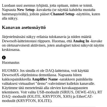
Luodaan uusi asennus tyhjästä, jotta opitaan, miten se toimii.
Napsauta
New Setup
-kuvaketta (se näyttää kahdelta mustalta
hammaspyörältä), jolloin pääset
Channel Setup
-näyttöön, kuten
alla näkyy.
Kanavan asetusnäyttö
Järjestelmässäsi näkyy erilaisia tulokanavia ja niiden määriä
Dewesoft-laitteistostasi riippuen. Huomaa, että
Analog In
-kuvake
on oletusarvoisesti aktiivinen, joten analogiset tulosi näkyvät näytön
keskiosassa.
Huomautus
HUOMIO: Jos sinulla ei ole DAQ-laitteistoa, voit käyttää
DewesoftX-ohjelmistoa demotilassa. Napsauta hiiren
kakkospainikkeella
Amplifier Name
-sarakkeen painikkeita
valitaksesi virtuaaliset ”demo”-vahvistimet kullekin kanavalle.
Käytimme tätä menetelmää alla olevien kuvakaappausten
tekemiseen. Voit valita USB-moduulit (SIRIUS, DEWE-43A), RT
DAQ -moduulit (IOLITE, KRYPTON, XHS) ja EtherCAT-
moduulit (KRYPTON, IOLITE).