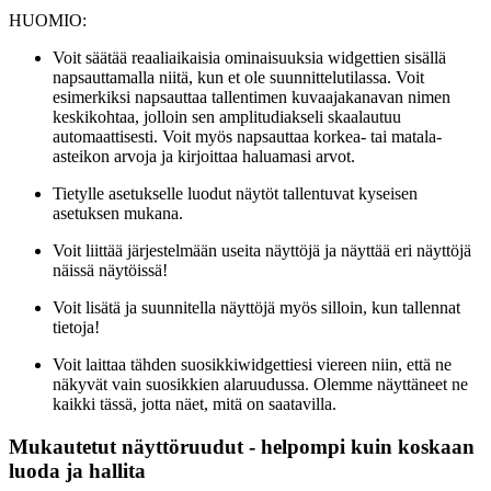
HUOMIO:
Voit säätää reaaliaikaisia ominaisuuksia widgettien sisällä
napsauttamalla niitä, kun et ole suunnittelutilassa. Voit
esimerkiksi napsauttaa tallentimen kuvaajakanavan nimen
keskikohtaa, jolloin sen amplitudiakseli skaalautuu
automaattisesti. Voit myös napsauttaa korkea- tai matala-
asteikon arvoja ja kirjoittaa haluamasi arvot.
Tietylle asetukselle luodut näytöt tallentuvat kyseisen
asetuksen mukana.
Voit liittää järjestelmään useita näyttöjä ja näyttää eri näyttöjä
näissä näytöissä!
Voit lisätä ja suunnitella näyttöjä myös silloin, kun tallennat
tietoja!
Voit laittaa tähden suosikkiwidgettiesi viereen niin, että ne
näkyvät vain suosikkien alaruudussa. Olemme näyttäneet ne
kaikki tässä, jotta näet, mitä on saatavilla.
Mukautetut näyttöruudut - helpompi kuin koskaan
luoda ja hallita