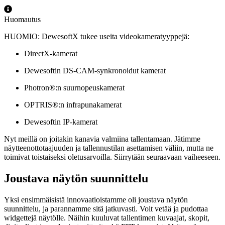
Huomautus
HUOMIO: DewesoftX tukee useita videokameratyyppejä:
DirectX-kamerat
Dewesoftin DS-CAM-synkronoidut kamerat
Photron®:n suurnopeuskamerat
OPTRIS®:n infrapunakamerat
Dewesoftin IP-kamerat
Nyt meillä on joitakin kanavia valmiina tallentamaan. Jätimme
näytteenottotaajuuden ja tallennustilan asettamisen väliin, mutta ne
toimivat toistaiseksi oletusarvoilla. Siirrytään seuraavaan vaiheeseen.
Joustava näytön suunnittelu
Yksi ensimmäisistä innovaatioistamme oli joustava näytön
suunnittelu, ja parannamme sitä jatkuvasti. Voit vetää ja pudottaa
widgettejä näytölle. Näihin kuuluvat tallentimen kuvaajat, skopit,