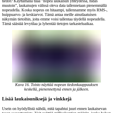
tiedot? Käyttämällä tilaa ”nopea laukaisun yhteydessä, hidas
muutoin”, laukaisujen välissä oleva data tallennetaan pienemmällä
nopeudella. Koska nopeus on hitaampi, tallennamme myös RMS-,
huippuarvo- ja keskiarvot. Tämä antaa meille ainutlaatuisen
näkymän tietoihin, joita emme voisi tallentaa täydellä nopeudella.
Tämä säästää levytilaa ja lyhentää tietojen tarkasteluaikaa.
Kuva 16. Toisto näyttää nopean tiedonkaappauksen
keskellä, pienennettynä ennen ja jälkeen.
Lisää laukaisuniksejä ja vinkkejä
Usein on hyödyllistä nähdä, mitä tapahtui juuri ennen laukaisevan