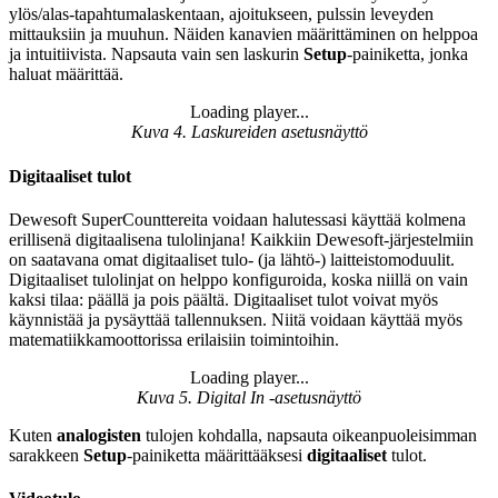
ylös/alas-tapahtumalaskentaan, ajoitukseen, pulssin leveyden
mittauksiin ja muuhun. Näiden kanavien määrittäminen on helppoa
ja intuitiivista. Napsauta vain sen laskurin
Setup
-painiketta, jonka
haluat määrittää.
Loading player...
Loading video...
Kuva 4. Laskureiden asetusnäyttö
Digitaaliset tulot
Dewesoft SuperCounttereita voidaan halutessasi käyttää kolmena
erillisenä digitaalisena tulolinjana! Kaikkiin Dewesoft-järjestelmiin
on saatavana omat digitaaliset tulo- (ja lähtö-) laitteistomoduulit.
Digitaaliset tulolinjat on helppo konfiguroida, koska niillä on vain
kaksi tilaa: päällä ja pois päältä. Digitaaliset tulot voivat myös
käynnistää ja pysäyttää tallennuksen. Niitä voidaan käyttää myös
matematiikkamoottorissa erilaisiin toimintoihin.
Loading player...
Loading video...
Kuva 5. Digital In -asetusnäyttö
Kuten
analogisten
tulojen kohdalla, napsauta oikeanpuoleisimman
sarakkeen
Setup
-painiketta määrittääksesi
digitaaliset
tulot.