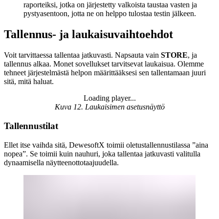
raporteiksi, jotka on järjestetty valkoista taustaa vasten ja
pystyasentoon, jotta ne on helppo tulostaa testin jälkeen.
Tallennus- ja laukaisuvaihtoehdot
Voit tarvittaessa tallentaa jatkuvasti. Napsauta vain
STORE
, ja
tallennus alkaa. Monet sovellukset tarvitsevat laukaisua. Olemme
tehneet järjestelmästä helpon määrittääksesi sen tallentamaan juuri
sitä, mitä haluat.
Loading player...
Loading video...
Kuva 12. Laukaisimen asetusnäyttö
Tallennustilat
Ellet itse vaihda sitä, DewesoftX toimii oletustallennustilassa ”aina
nopea”. Se toimii kuin nauhuri, joka tallentaa jatkuvasti valitulla
dynaamisella näytteenottotaajuudella.