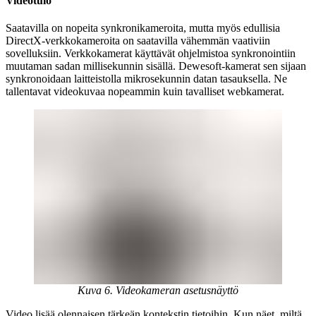
Videotulo
Saatavilla on nopeita synkronikameroita, mutta myös edullisia
DirectX-verkkokameroita on saatavilla vähemmän vaativiin
sovelluksiin. Verkkokamerat käyttävät ohjelmistoa synkronointiin
muutaman sadan millisekunnin sisällä. Dewesoft-kamerat sen sijaan
synkronoidaan laitteistolla mikrosekunnin datan tasauksella. Ne
tallentavat videokuvaa nopeammin kuin tavalliset webkamerat.
Kuva 6. Videokameran asetusnäyttö
Video lisää olennaisen tärkeän kontekstin tietoihin. Kun näet, miltä