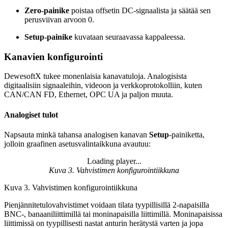
Zero-painike
poistaa offsetin DC-signaalista ja säätää sen
perusviivan arvoon 0.
Setup-painike
kuvataan seuraavassa kappaleessa.
Kanavien konfigurointi
DewesoftX tukee monenlaisia kanavatuloja. Analogisista
digitaalisiin signaaleihin, videoon ja verkkoprotokolliin, kuten
CAN/CAN FD, Ethernet, OPC UA ja paljon muuta.
Analogiset tulot
Napsauta minkä tahansa analogisen kanavan
Setup
-painiketta,
jolloin graafinen asetusvalintaikkuna avautuu:
Loading player...
Loading video...
Kuva 3. Vahvistimen konfigurointiikkuna
Kuva 3. Vahvistimen konfigurointiikkuna
Pienjännitetulovahvistimet voidaan tilata tyypillisillä 2-napaisilla
BNC-, banaaniliittimillä tai moninapaisilla liittimillä. Moninapaisissa
liittimissä on tyypillisesti nastat anturin herätystä varten ja jopa