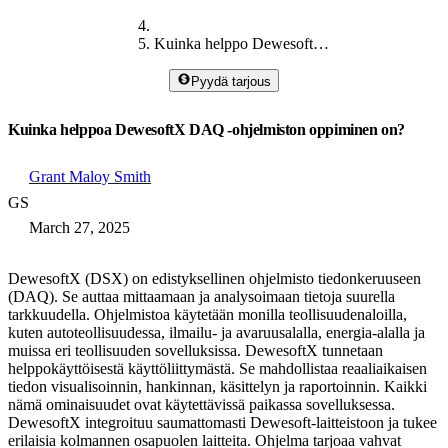
Kuinka helppo DewesoftX on
Pyydä tarjous
Kuinka helppoa DewesoftX DAQ -ohjelmiston oppiminen on?
Grant Maloy Smith
GS
March 27, 2025
DewesoftX (DSX) on edistyksellinen ohjelmisto tiedonkeruuseen
(DAQ). Se auttaa mittaamaan ja analysoimaan tietoja suurella
tarkkuudella. Ohjelmistoa käytetään monilla teollisuudenaloilla,
kuten autoteollisuudessa, ilmailu- ja avaruusalalla, energia-alalla ja
muissa eri teollisuuden sovelluksissa. DewesoftX tunnetaan
helppokäyttöisestä käyttöliittymästä. Se mahdollistaa reaaliaikaisen
tiedon visualisoinnin, hankinnan, käsittelyn ja raportoinnin. Kaikki
nämä ominaisuudet ovat käytettävissä paikassa sovelluksessa.
DewesoftX integroituu saumattomasti Dewesoft-laitteistoon ja tukee
erilaisia kolmannen osapuolen laitteita. Ohjelma tarjoaa vahvat