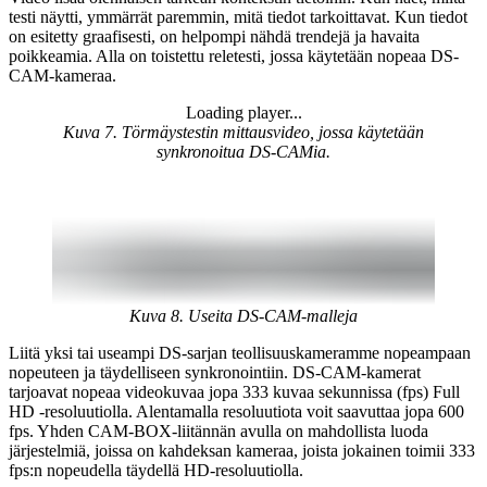
testi näytti, ymmärrät paremmin, mitä tiedot tarkoittavat. Kun tiedot
on esitetty graafisesti, on helpompi nähdä trendejä ja havaita
poikkeamia. Alla on toistettu reletesti, jossa käytetään nopeaa DS-
CAM-kameraa.
Loading player...
Loading video...
Kuva 7. Törmäystestin mittausvideo, jossa käytetään
synkronoitua DS-CAMia.
Kuva 8. Useita DS-CAM-malleja
Liitä yksi tai useampi DS-sarjan teollisuuskameramme nopeampaan
nopeuteen ja täydelliseen synkronointiin. DS-CAM-kamerat
tarjoavat nopeaa videokuvaa jopa 333 kuvaa sekunnissa (fps) Full
HD -resoluutiolla. Alentamalla resoluutiota voit saavuttaa jopa 600
fps. Yhden CAM-BOX-liitännän avulla on mahdollista luoda
järjestelmiä, joissa on kahdeksan kameraa, joista jokainen toimii 333
fps:n nopeudella täydellä HD-resoluutiolla.