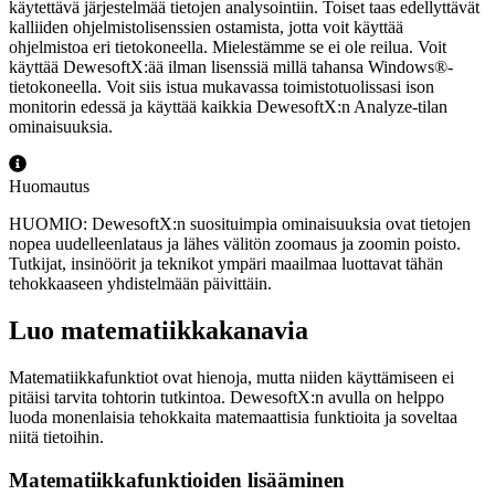
käytettävä järjestelmää tietojen analysointiin. Toiset taas edellyttävät
kalliiden ohjelmistolisenssien ostamista, jotta voit käyttää
ohjelmistoa eri tietokoneella. Mielestämme se ei ole reilua. Voit
käyttää DewesoftX:ää ilman lisenssiä millä tahansa Windows®-
tietokoneella. Voit siis istua mukavassa toimistotuolissasi ison
monitorin edessä ja käyttää kaikkia DewesoftX:n Analyze-tilan
ominaisuuksia.
Huomautus
HUOMIO: DewesoftX:n suosituimpia ominaisuuksia ovat tietojen
nopea uudelleenlataus ja lähes välitön zoomaus ja zoomin poisto.
Tutkijat, insinöörit ja teknikot ympäri maailmaa luottavat tähän
tehokkaaseen yhdistelmään päivittäin.
Luo matematiikkakanavia
Matematiikkafunktiot ovat hienoja, mutta niiden käyttämiseen ei
pitäisi tarvita tohtorin tutkintoa. DewesoftX:n avulla on helppo
luoda monenlaisia tehokkaita matemaattisia funktioita ja soveltaa
niitä tietoihin.
Matematiikkafunktioiden lisääminen