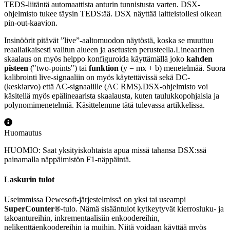
TEDS-liitäntä automaattista anturin tunnistusta varten. DSX-
ohjelmisto tukee täysin TEDS:ää. DSX näyttää laitteistollesi oikean
pin-out-kaavion.
Insinöörit pitävät ”live”-aaltomuodon näytöstä, koska se muuttuu
reaaliaikaisesti valitun alueen ja asetusten perusteella.Lineaarinen
skaalaus on myös helppo konfiguroida käyttämällä joko
kahden
pisteen
("two-points") tai
funktion
(y = mx + b) menetelmää. Suora
kalibrointi live-signaaliin on myös käytettävissä sekä DC-
(keskiarvo) että AC-signaalille (AC RMS).DSX-ohjelmisto voi
käsitellä myös epälineaarista skaalausta, kuten taulukkopohjaisia ja
polynomimenetelmiä. Käsittelemme tätä tulevassa artikkelissa.
Huomautus
HUOMIO: Saat yksityiskohtaista apua missä tahansa DSX:ssä
painamalla näppäimistön F1-näppäintä.
Laskurin tulot
Useimmissa Dewesoft-järjestelmissä on yksi tai useampi
SuperCounter®
-tulo. Nämä sisääntulot kytkeytyvät kierrosluku- ja
takoantureihin, inkrementaalisiin enkoodereihin,
nelikenttäenkoodereihin ja muihin. Niitä voidaan käyttää myös