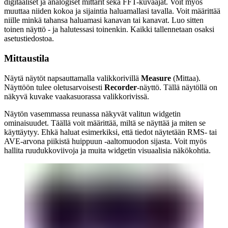
digitaaliset ja analogiset mittarit sekä FFT-kuvaajat. Voit myös
muuttaa niiden kokoa ja sijaintia haluamallasi tavalla. Voit määrittää
niille minkä tahansa haluamasi kanavan tai kanavat. Luo sitten
toinen näyttö - ja halutessasi toinenkin. Kaikki tallennetaan osaksi
asetustiedostoa.
Mittaustila
Näytä näytöt napsauttamalla valikkorivillä
Measure
(Mittaa).
Näyttöön tulee oletusarvoisesti
Recorder
-näyttö. Tällä näytöllä on
näkyvä kuvake vaakasuorassa valikkorivissä.
Näytön vasemmassa reunassa näkyvät valitun widgetin
ominaisuudet. Täällä voit määrittää, miltä se näyttää ja miten se
käyttäytyy. Ehkä haluat esimerkiksi, että tiedot näytetään RMS- tai
AVE-arvona piikistä huippuun -aaltomuodon sijasta. Voit myös
hallita ruudukkoviivoja ja muita widgetin visuaalisia näkökohtia.