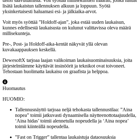
tason saavuttamista. Voit syöttää millisekuntien määrän, jonka haluat
lisätä laukaistun tallennuksen alkuun ja loppuun. Syötä
yksinkertaisesti haluamasi esi- ja jälkiaika-arvot.
Voit myös syöttää ”Holdoff-ajan”, joka estää uuden laukaisun,
kunnes edellisestä laukaisusta on kulunut valittavissa oleva määrä
millisekunteja.
Pre-, Post- ja Holdoff-aika-kentät näkyvät yllä olevan
kuvakaappauksen keskellä.
DewesoftX tarjoaa laajan valikoiman laukaisuominaisuuksia, joita
järjestelmiämme käyttävät insinöörit ja teknikot ovat toivoneet.
Tehostaan huolimatta laukaisu on graafista ja helppoa.
Huomautus
HUOMIO:
Tallennusnäyttö tarjoaa neljä tehokasta tallennustilaa: ”Aina
nopea” toimii jatkuvasti dynaamisella näytteenottotaajuudella,
‘Aina hidas’ toimii alennetulla nopeudella ja ‘Aina nopea’
toimii kiinteällä nopeudella.
”Fast on Trigger” tallentaa laukaistuja dataosuuksia