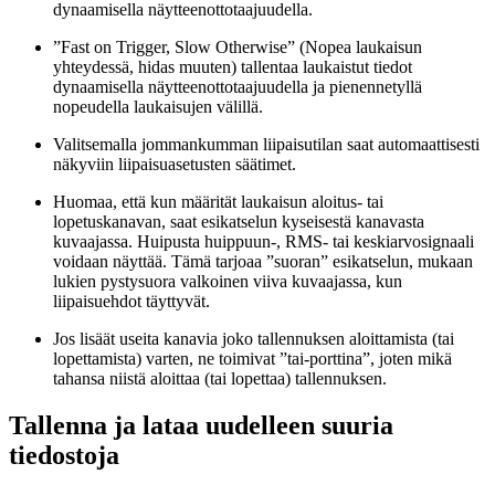
dynaamisella näytteenottotaajuudella.
”Fast on Trigger, Slow Otherwise” (Nopea laukaisun
yhteydessä, hidas muuten) tallentaa laukaistut tiedot
dynaamisella näytteenottotaajuudella ja pienennetyllä
nopeudella laukaisujen välillä.
Valitsemalla jommankumman liipaisutilan saat automaattisesti
näkyviin liipaisuasetusten säätimet.
Huomaa, että kun määrität laukaisun aloitus- tai
lopetuskanavan, saat esikatselun kyseisestä kanavasta
kuvaajassa. Huipusta huippuun-, RMS- tai keskiarvosignaali
voidaan näyttää. Tämä tarjoaa ”suoran” esikatselun, mukaan
lukien pystysuora valkoinen viiva kuvaajassa, kun
liipaisuehdot täyttyvät.
Jos lisäät useita kanavia joko tallennuksen aloittamista (tai
lopettamista) varten, ne toimivat ”tai-porttina”, joten mikä
tahansa niistä aloittaa (tai lopettaa) tallennuksen.
Tallenna ja lataa uudelleen suuria
tiedostoja