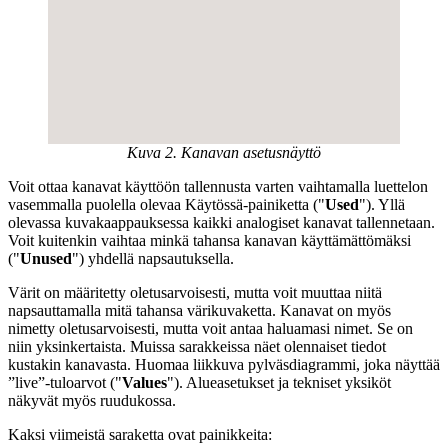
Kuva 2. Kanavan asetusnäyttö
Voit ottaa kanavat käyttöön tallennusta varten vaihtamalla luettelon
vasemmalla puolella olevaa Käytössä-painiketta ("
Used
"). Yllä
olevassa kuvakaappauksessa kaikki analogiset kanavat tallennetaan.
Voit kuitenkin vaihtaa minkä tahansa kanavan käyttämättömäksi
("
Unused
") yhdellä napsautuksella.
Värit on määritetty oletusarvoisesti, mutta voit muuttaa niitä
napsauttamalla mitä tahansa värikuvaketta. Kanavat on myös
nimetty oletusarvoisesti, mutta voit antaa haluamasi nimet. Se on
niin yksinkertaista. Muissa sarakkeissa näet olennaiset tiedot
kustakin kanavasta. Huomaa liikkuva pylväsdiagrammi, joka näyttää
”live”-tuloarvot ("
Values
"). Alueasetukset ja tekniset yksiköt
näkyvät myös ruudukossa.
Kaksi viimeistä saraketta ovat painikkeita: