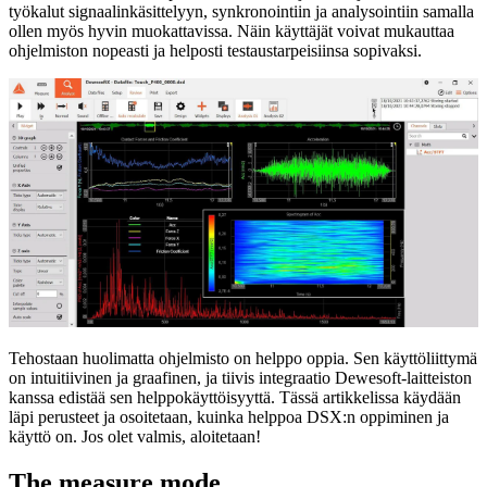
työkalut signaalinkäsittelyyn, synkronointiin ja analysointiin samalla
ollen myös hyvin muokattavissa. Näin käyttäjät voivat mukauttaa
ohjelmiston nopeasti ja helposti testaustarpeisiinsa sopivaksi.
Tehostaan huolimatta ohjelmisto on helppo oppia. Sen käyttöliittymä
on intuitiivinen ja graafinen, ja tiivis integraatio Dewesoft-laitteiston
kanssa edistää sen helppokäyttöisyyttä. Tässä artikkelissa käydään
läpi perusteet ja osoitetaan, kuinka helppoa DSX:n oppiminen ja
käyttö on. Jos olet valmis, aloitetaan!
The measure mode