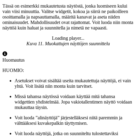
Tässä on esimerkki mukautetusta näytöstä, jonka luomiseen kului
vain viisi minuuttia. Valitse widgetit, kokoa ja siirrä ne paikoilleen
osoittamalla ja napsauttamalla, määritä kanavat ja aseta niiden
ominaisuudet. Mahdollisuudet ovat rajattomat. Voit luoda niin monta
näyttöä kuin haluat ja suunnitella ja nimetä ne vapaasti.
Loading player...
Loading video...
Kuva 11. Muokattujen näyttöjen suunnittelu
Huomautus
HUOMIO:
Asetukset voivat sisältää useita mukautettuja näyttöjä, ei vain
yhtä. Voit lisätä niin monta kuin tarvitset.
Missä tahansa näytössä voidaan käyttää mitä tahansa
widgettien yhdistelmää. Jopa vakiotallentimen näyttö voidaan
mukauttaa täysin.
Voit luoda ”alinäyttöjä” järjestelläksesi niitä paremmin ja
välttääksesi kuvakepalkin täyttymisen.
Voit luoda näyttöjä, jotka on suunniteltu tulostettaviksi