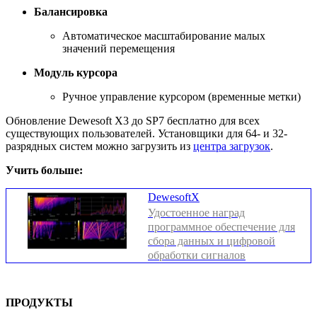
Балансировка
Автоматическое масштабирование малых
значений перемещения
Модуль курсора
Ручное управление курсором (временные метки)
Обновление Dewesoft X3 до SP7 бесплатно для всех
существующих пользователей. Установщики для 64- и 32-
разрядных систем можно загрузить из
центра загрузок
.
Учить больше:
DewesoftX
Удостоенное наград
программное обеспечение для
сбора данных и цифровой
обработки сигналов
ПРОДУКТЫ