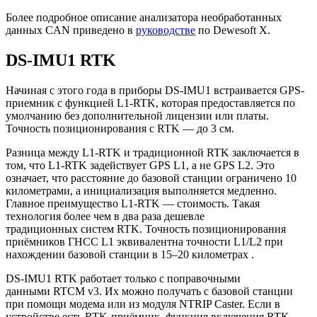
Более подробное описание анализатора необработанных
данных CAN приведено в
руководстве
по Dewesoft X.
DS-IMU1 RTK
Начиная с этого года в приборы DS-IMU1 встраивается GPS-
приемник с функцией L1-RTK, которая предоставляется по
умолчанию без дополнительной лицензии или платы.
Точность позиционирования с RTK — до 3 см.
Разница между L1-RTK и традиционной RTK заключается в
том, что L1-RTK задействует GPS L1, а не GPS L2. Это
означает, что расстояние до базовой станции ограничено 10
километрами, а инициализация выполняется медленно.
Главное преимущество L1-RTK — стоимость. Такая
технология более чем в два раза дешевле
традиционных систем RTK. Точность позиционирования
приёмников ГНСС L1 эквивалентна точности L1/L2 при
нахождении базовой станции в 15–20 километрах .
DS-IMU1 RTK работает только с поправочными
данными RTCM v3. Их можно получать с базовой станции
при помощи модема или из модуля NTRIP Caster. Если в
устройстве есть RTK-приёмник, функция включения RTK