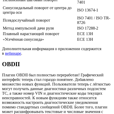
7401
Синусоидальный поворот от центра до 
ISO 13674-1
центра оси
ISO 7401 / ISO TR-
Псевдослучайный поворот
8726
Метод импульсной дачи руля
ISO 17288-2
Плавный нарастающий поворот
ECE 13H
«Усечённая синусоида»
ECE 13H
Дополнительная информация о приложении содержится
в
вебинаре
.
OBDII
Плагин OBDII был полностью переработан! Графический
интерфейс теперь стал гораздо понятнее. Добавлено
множество новых функций. Пользователи теперь с лёгкостью
могут получать данные диагностики различных подсистем
ТС, а также номер VIN и диагностические коды текущих
неисправностей. К новым функциям также относится
возможность настроить диагностические уведомления
помимо стандартных сообщений OBDII. Более того, плагин
может расшифровывать текстовые и числовые значения с