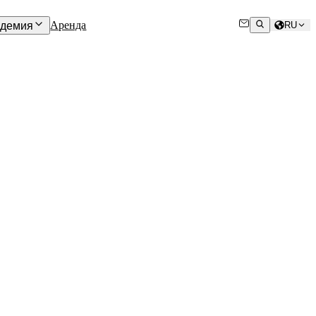
Аренда
адемия
RU