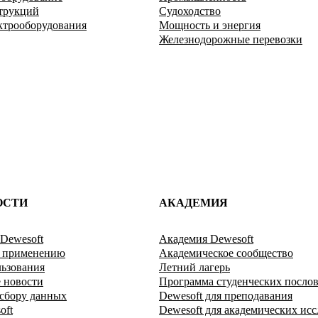
трукций
Судоходство
ктрооборудования
Мощность и энергия
Железнодорожные перевозки
ОСТИ
АКАДЕМИЯ
Dewesoft
Академия Dewesoft
о применению
Академическое сообщество
ьзования
Летний лагерь
 новости
Программа студенческих посло
 сбору данных
Dewesoft для преподавания
oft
Dewesoft для академических ис