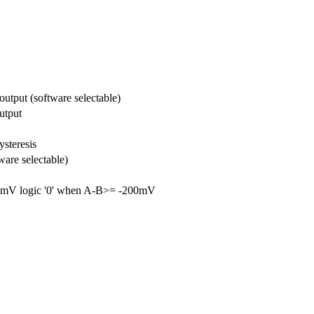
utput (software selectable)
utput
steresis
re selectable)
0mV logic '0' when A-B>= -200mV