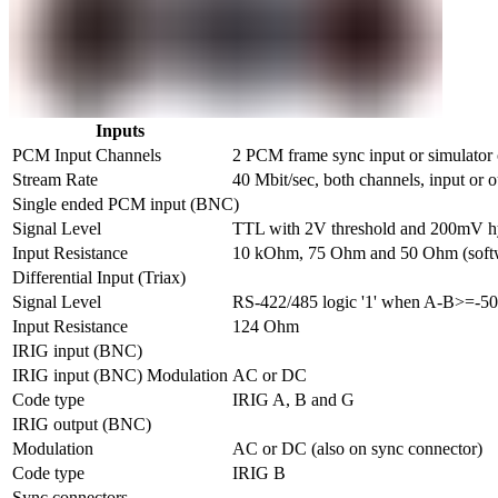
Inputs
PCM Input Channels
2 PCM frame sync input or simulator o
Stream Rate	
40 Mbit/sec, both channels, input or o
Single ended PCM input (BNC)
Signal Level
TTL with 2V threshold and 200mV hy
Input Resistance
10 kOhm, 75 Ohm and 50 Ohm (softwa
Differential Input (Triax)
Signal Level
RS-422/485 logic '1' when A-B>=-5
Input Resistance
124 Ohm
IRIG input (BNC)
IRIG input (BNC) Modulation
AC or DC
Code type
IRIG A, B and G
IRIG output (BNC)
Modulation
AC or DC (also on sync connector)
Code type
IRIG B
Sync connectors