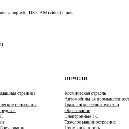
nits along with DS-CAM (video) inputs
h)
ОТРАСЛИ
омашняя страница
Космическая отрасль
Автомобильная промышленност
ические испытания
Гражданское строительство
редства
Образование
VH
Электронные ТС
ии
Тяжелое машиностроение
борудование
Промышленность