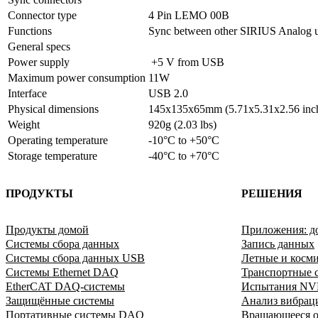
Connector type
4 Pin LEMO 00B
Functions
Sync between other SIRIUS Analog u
General specs
Power supply
 +5 V from USB
Maximum power consumption
11W
Interface
USB 2.0
Physical dimensions
145x135x65mm (5.71x5.31x2.56 inc
Weight
920g (2.03 lbs)
Operating temperature
-10°C to +50°C
Storage temperature	
-40°C to +70°C
ПРОДУКТЫ
РЕШЕНИЯ
Продукты домой
Приложения: д
Системы сбора данных
Запись данных
Системы сбора данных USB
Летные и косм
Системы Ethernet DAQ
Транспортные с
EtherCAT DAQ-системы
Испытания N
Защищённые системы
Анализ вибрац
Портативные системы DAQ
Вращающееся о