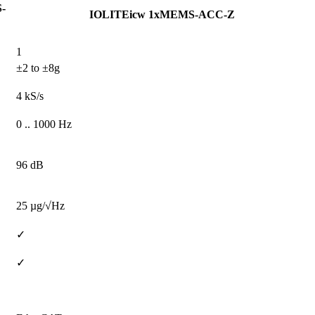
-
IOLITEicw 1xMEMS-ACC-Z
1
±2 to ±8g
4 kS/s
0 .. 1000 Hz
96 dB
25 µg/√Hz
✓
✓