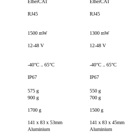
EtherCAT
EtherCAT
RJ45
RJ45
1500 mW
1300 mW
12-48 V
12-48 V
-40°C .. 65°C
-40°C .. 65°C
IP67
IP67
575 g
550 g
900 g
700 g
1700 g
1500 g
141 x 83 x 53mm
141 x 83 x 45mm
Aluminium
Aluminium