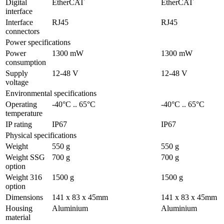
Digital 
EtherCAT
EtherCAT
interface
Interface 
RJ45
RJ45
connectors
Power specifications
Power 
1300 mW
1300 mW
consumption
Supply 
12-48 V
12-48 V
voltage
Environmental specifications
Operating 
-40°C .. 65°C
-40°C .. 65°C
temperature
IP rating
IP67
IP67
Physical specifications
Weight 
550 g
550 g
Weight SSG 
700 g
700 g
option
Weight 316 
1500 g
1500 g
option
Dimensions
141 x 83 x 45mm
141 x 83 x 45mm
Housing 
Aluminium
Aluminium
material