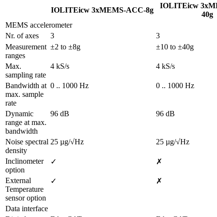
IOLITEicw 3x
IOLITEicw 3xMEMS-ACC-8g
40g
MEMS accelerometer
Nr. of axes
3
3
Measurement 
±2 to ±8g
±10 to ±40g
ranges
Max. 
4 kS/s
4 kS/s
sampling rate
Bandwidth at 
0 .. 1000 Hz
0 .. 1000 Hz
max. sample 
rate
Dynamic 
96 dB
96 dB
range at max. 
bandwidth
Noise spectral 
25 µg/√Hz
25 µg/√Hz
density
Inclinometer 
✓
✗
option
External 
✓
✗
Temperature 
sensor option
Data interface