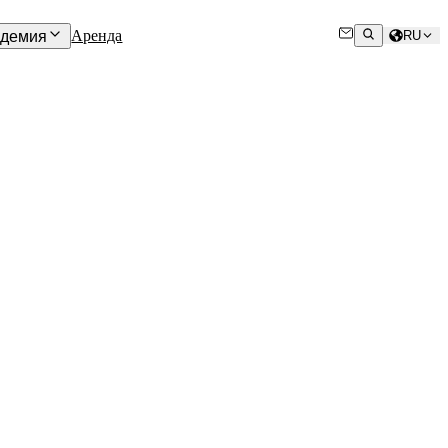
Аренда
адемия
RU