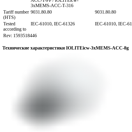
ACC-T-PP / IOLITEicw-
3xMEMS-ACC-T-316
Tariff number 
9031.80.80
9031.80.80
(HTS)
Tested 
IEC-61010, IEC-61326
IEC-61010, IEC-6
according to
Rev: 1593518446
Технические характеристики IOLITEicw-3xMEMS-ACC-8g