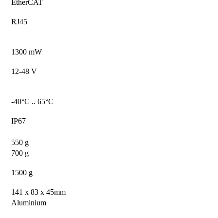
EtherCAT
RJ45
1300 mW
12-48 V
-40°C .. 65°C
IP67
550 g
700 g
1500 g
141 x 83 x 45mm
Aluminium