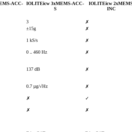
MEMS-ACC-
IOLITEicw 3xMEMS-ACC-
IOLITEicw 2xMEMS
S
INC
3
✗
±15g
✗
1 kS/s
✗
0 .. 460 Hz
✗
137 dB
✗
0.7 µg/√Hz
✗
✗
✓
✗
✗