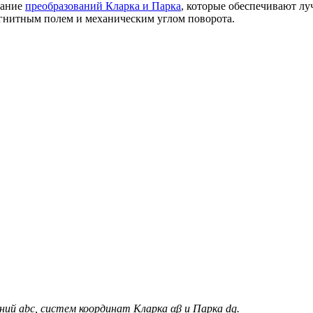
вание
преобразований Кларка и Парка
, которые обеспечивают л
гнитным полем и механическим углом поворота.
ий abc, систем координат Кларка αβ и Парка dq.