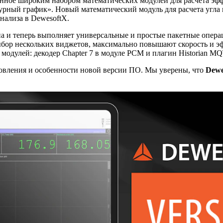
енное широким набором математических модулей для расчета эф
рный график». Новый математический модуль для расчета угла 
нализа в DewesoftX.
а и теперь выполняет универсальные и простые пакетные опер
выбор нескольких виджетов, максимально повышают скорость и э
модулей: декодер Chapter 7 в модуле PCM и плагин Historian MQ
овления и особенности новой версии ПО. Мы уверены, что
Dewe