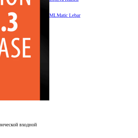
ML
Matic Lebar
рической входной