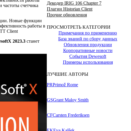
фективности работы
Декодер IRIG 106 Chapter 7
и частоты счетчика
Плагин Historian Client
Прочие обновления
ации. Новые функции
ффективность работы в
ПРОСМОТРЕТЬ КАТЕГОРИИ
TT Client
Примечания по применению
База знаний по сбору данных
softX 2023.3
станет
Обновления продукции
Корпоративные новости
События Dewesoft
Примеры использования
ЛУЧШИЕ АВТОРЫ
PR
Primož Rome
GS
Grant Maloy Smith
CF
Carsten Frederiksen
EK
Eva Kalšek