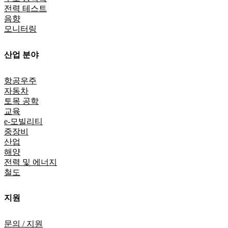
전력 테스트
음향
모니터링
산업 분야
항공우주
자동차
토목 공학
교육
e-모빌리티
중장비
산업
해양
전력 및 에너지
철도
지원
문의 / 지원