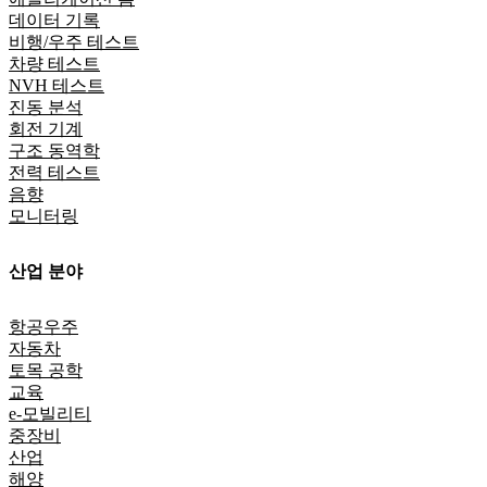
데이터 기록
비행/우주 테스트
차량 테스트
NVH 테스트
진동 분석
회전 기계
구조 동역학
전력 테스트
음향
모니터링
산업 분야
항공우주
자동차
토목 공학
교육
e-모빌리티
중장비
산업
해양