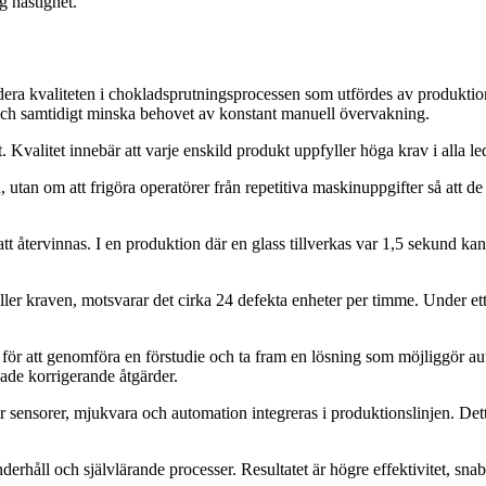
g hastighet.
era kvaliteten i chokladsprutningsprocessen som utfördes av produktio
 och samtidigt minska behovet av konstant manuell övervakning.
 Kvalitet innebär att varje enskild produkt uppfyller höga krav i alla le
 utan om att frigöra operatörer från repetitiva maskinuppgifter så att d
 att återvinnas. I en produktion där en glass tillverkas var 1,5 sekund k
ller kraven, motsvarar det cirka 24 defekta enheter per timme. Under et
 för att genomföra en förstudie och ta fram en lösning som möjliggör aut
ade korrigerande åtgärder.
är sensorer, mjukvara och automation integreras i produktionslinjen. Det
nderhåll och självlärande processer. Resultatet är högre effektivitet, sn