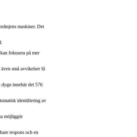
nslinjens maskiner. Det
d.
e kan fokusera på mer
an även små avvikelser få
t dygn innebär det 576
omatisk identifiering av
ta möjliggör
abbare respons och en