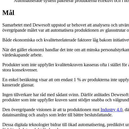
Automatiserade system paketerar produkterna effektivt och i hö
Mål
Samarbetet med Dewesoft uppstod ur behovet att analysera och utvärd
övergripande målet var att automatisera produktionen av glassstrutar
Både ekonomiska och kvalitetsrelaterade faktorer låg bakom initiativet.
När det gäller ekonomi handlar det inte om att minska personalstyrkan,
värdeskapande arbete.
Produkter som inte uppfyller kvalitetskraven kasseras ofta i stället för
stora konsekvenser.
En enkel beräkning visar att om endast 1 % av produkterna inte uppfy
kasserade glassar.
Ingen tillverkare har råd med sådant svinn. Därför anlitades Dewesoft
produkter som inte uppfyller kraven samt stödjer snabba och välgrund
Den övergripande visionen är att ta produktionen mot
Industry 4.0
, d
datainsamling och analys som leder till bättre beslutsfattande.
Dessa digitala teknologier bidrar till ökad automatisering, prediktivt u