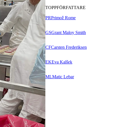
TOPPFÖRFATTARE
PR
Primož Rome
GS
Grant Maloy Smith
CF
Carsten Frederiksen
EK
Eva Kalšek
ML
Matic Lebar