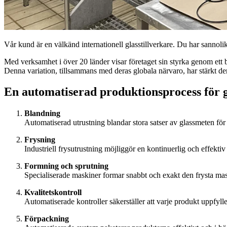
Vår kund är en välkänd internationell glasstillverkare. Du har sannoli
Med verksamhet i över 20 länder visar företaget sin styrka genom ett br
Denna variation, tillsammans med deras globala närvaro, har stärkt der
En automatiserad produktionsprocess för gl
Blandning
Automatiserad utrustning blandar stora satser av glassmeten för a
Frysning
Industriell frysutrustning möjliggör en kontinuerlig och effektiv
Formning och sprutning
Specialiserade maskiner formar snabbt och exakt den frysta mass
Kvalitetskontroll
Automatiserade kontroller säkerställer att varje produkt uppfyll
Förpackning