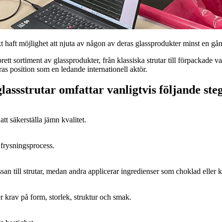
kt haft möjlighet att njuta av någon av deras glassprodukter minst en gå
ett sortiment av glassprodukter, från klassiska strutar till förpackade v
as position som en ledande internationell aktör.
assstrutar omfattar vanligtvis följande ste
tt säkerställa jämn kvalitet.
 frysningsprocess.
an till strutar, medan andra applicerar ingredienser som choklad eller 
er krav på form, storlek, struktur och smak.