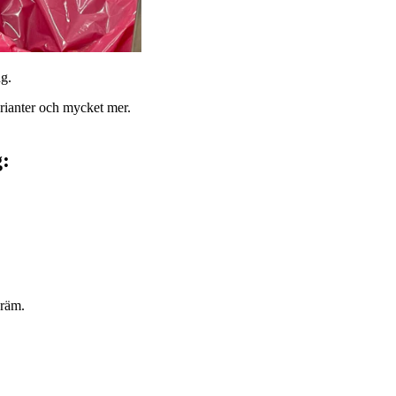
ng.
arianter och mycket mer.
g:
kräm.